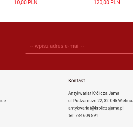
10,
00
PLN
120,
00
PLN
-- wpisz adres e-mail --
Kontakt
Antykwariat Królicza Jama
lice
ul. Podzamcze 22, 32-045 Wielmo
antykwariat@kroliczajama.pl
tel: 784 609 891