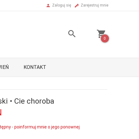
Zaloguj się
Zarejestruj mnie
0
IEŃ
KONTAKT
ski • Cie choroba
N
tępny - poinformuj mnie o jego ponownej