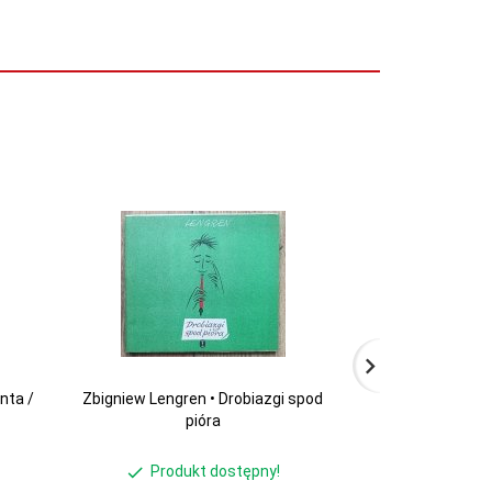
nta /
Zbigniew Lengren • Drobiazgi spod
Antoni Mari
pióra
Minkiewicz, Mari
satyry
Produkt dostępny!
Produ