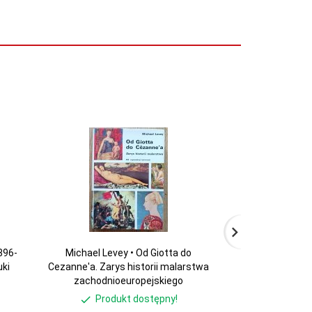
896-
Michael Levey • Od Giotta do
Władysława Jaw
uki
Cezanne'a. Zarys historii malarstwa
Śle
zachodnioeuropejskiego
Produkt dostępny!
Produ