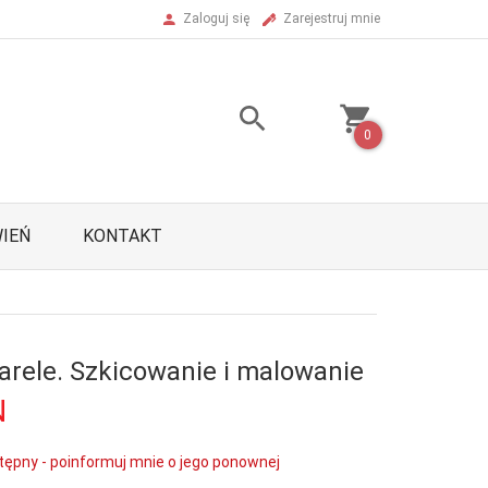
Zaloguj się
Zarejestruj mnie
0
IEŃ
KONTAKT
arele. Szkicowanie i malowanie
N
tępny - poinformuj mnie o jego ponownej