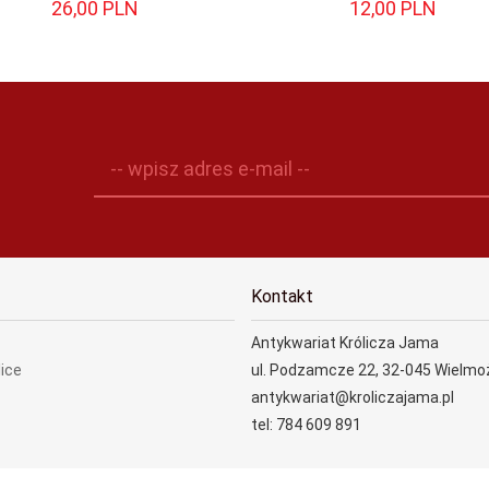
26,
00
PLN
12,
00
PLN
-- wpisz adres e-mail --
Kontakt
Antykwariat Królicza Jama
lice
ul. Podzamcze 22, 32-045 Wielmo
antykwariat@kroliczajama.pl
tel: 784 609 891