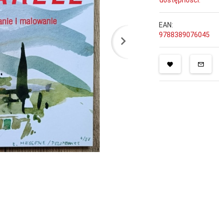
dostępności.
EAN:
9788389076045