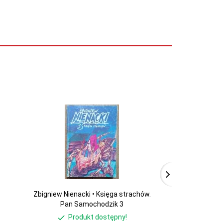
Zbigniew Nienacki • Księga strachów.
Karol May • 
Pan Samochodzik 3
Produkt dostępny!
Produ