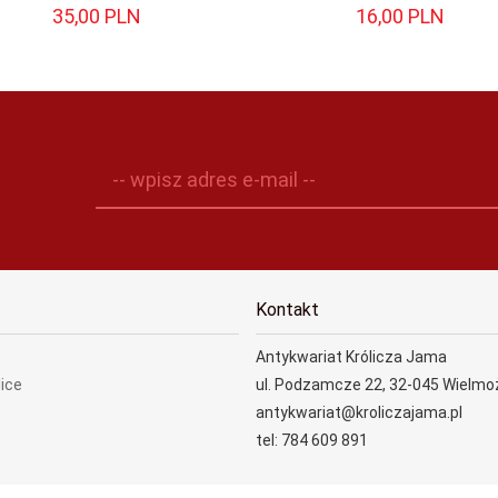
35,
00
PLN
16,
00
PLN
-- wpisz adres e-mail --
Kontakt
Antykwariat Królicza Jama
lice
ul. Podzamcze 22, 32-045 Wielmo
antykwariat@kroliczajama.pl
tel: 784 609 891