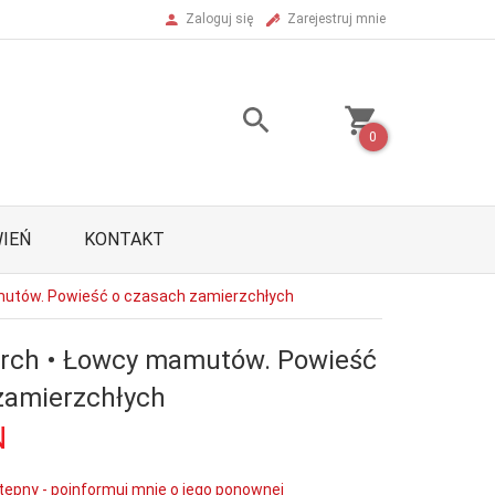
Zaloguj się
Zarejestruj mnie
0
IEŃ
KONTAKT
mutów. Powieść o czasach zamierzchłych
rch • Łowcy mamutów. Powieść
zamierzchłych
N
tępny - poinformuj mnie o jego ponownej