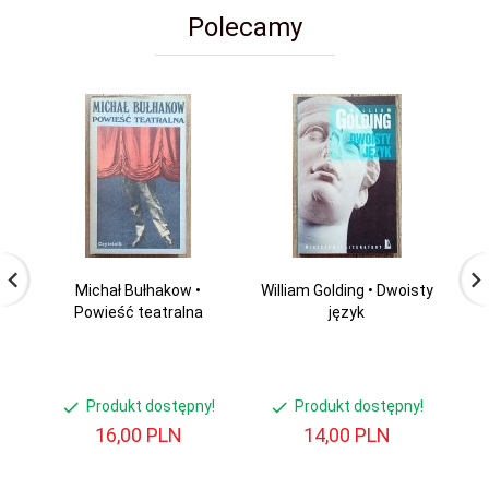
Polecamy
Michał Bułhakow •
William Golding • Dwoisty
Powieść teatralna
język
li
w
Produkt dostępny!
Produkt dostępny!
16,
00
PLN
14,
00
PLN