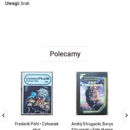
Uwagi:
brak
Polecamy
Frederik Pohl • Człowiek
Andrij Strugacki, Borys
P
plus
Strugacki • Fale tłumią