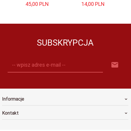
45,
00
PLN
14,
00
PLN
SUBSKRYPCJA
-- wpisz adres e-mail --
Informacje
Kontakt