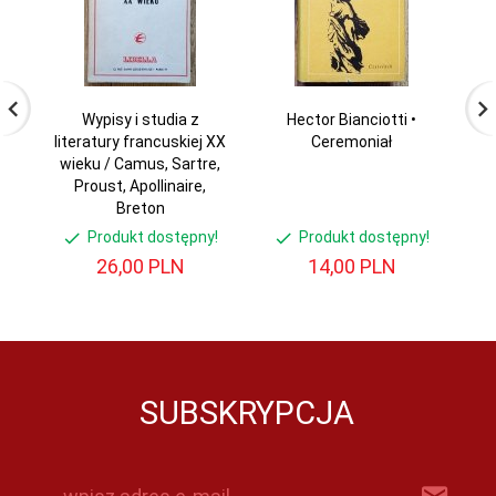
Wypisy i studia z
Hector Bianciotti •
literatury francuskiej XX
Ceremoniał
po
wieku / Camus, Sartre,
S
Proust, Apollinaire,
Breton
Produkt dostępny!
Produkt dostępny!
26,
00
PLN
14,
00
PLN
SUBSKRYPCJA