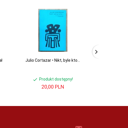
ał
Julio Cortazar • Nikt, byle kto...
J.D. Salinger • W
cieśle. Seym
Produkt dostępny!
Produ
20,
00
PLN
16,