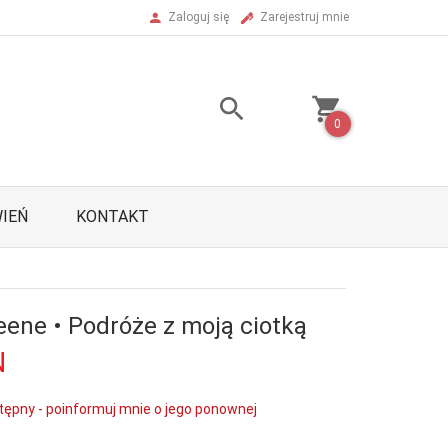
Zaloguj się
Zarejestruj mnie
0
IEŃ
KONTAKT
ene • Podróże z moją ciotką
N
tępny - poinformuj mnie o jego ponownej