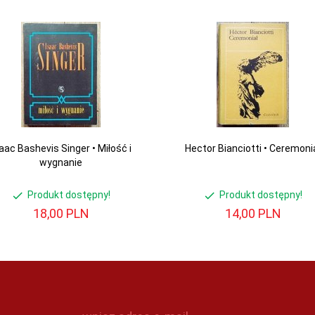
aac Bashevis Singer • Miłość i
Hector Bianciotti • Ceremoni
wygnanie
Produkt dostępny!
Produkt dostępny!
18,
00
PLN
14,
00
PLN