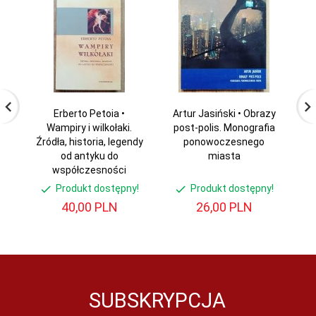
Erberto Petoia •
Artur Jasiński • Obrazy
Wampiry i wilkołaki.
post-polis. Monografia
Ma
Źródła, historia, legendy
ponowoczesnego
od antyku do
miasta
współczesności
Produkt dostępny!
Produkt dostępny!
40,
00
PLN
26,
00
PLN
SUBSKRYPCJA