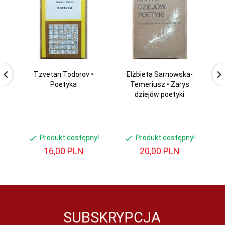
Tzvetan Todorov •
Elżbieta Sarnowska-
Poetyka
Temeriusz • Zarys
li
dziejów poetyki
w
Produkt dostępny!
Produkt dostępny!
16,
00
PLN
20,
00
PLN
SUBSKRYPCJA