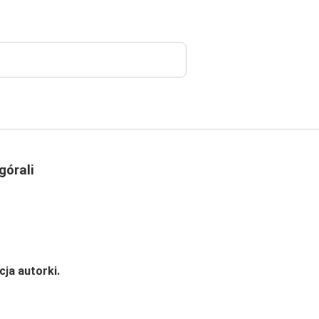
górali
ja autorki.