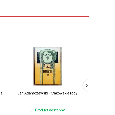
ia
Jan Adamczewski • Krakowskie rody
Krzysztof Jaku
starych w
Produkt dostępny!
Produ