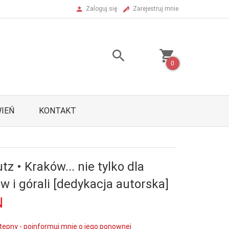
Zaloguj się
Zarejestruj mnie
0
IEŃ
KONTAKT
tz • Kraków... nie tylko dla
 i górali [dedykacja autorska]
N
tępny - poinformuj mnie o jego ponownej