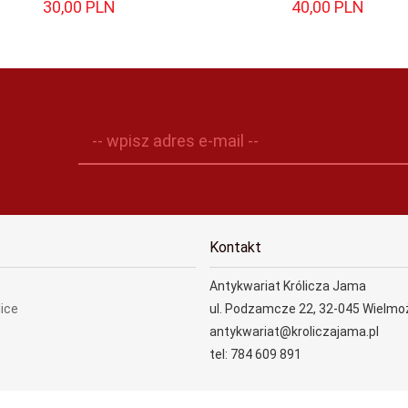
30,
00
PLN
40,
00
PLN
-- wpisz adres e-mail --
Kontakt
Antykwariat Królicza Jama
lice
ul. Podzamcze 22, 32-045 Wielmo
antykwariat@kroliczajama.pl
tel: 784 609 891