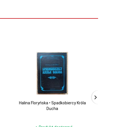
Halina Floryńska • Spadkobiercy Króla
Elżbieta Sarn
Ducha
Zarys dzi