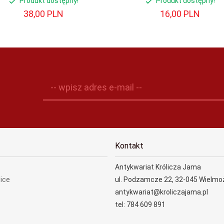
Produkt dostępny!
Produkt dostępny!
38,
00
PLN
16,
00
PLN
-- wpisz adres e-mail --
Kontakt
Antykwariat Królicza Jama
lice
ul. Podzamcze 22, 32-045 Wielmo
antykwariat@kroliczajama.pl
tel: 784 609 891