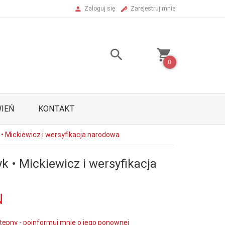
Zaloguj się
Zarejestruj mnie
0
IEŃ
KONTAKT
 Mickiewicz i wersyfikacja narodowa
 • Mickiewicz i wersyfikacja
N
tępny - poinformuj mnie o jego ponownej