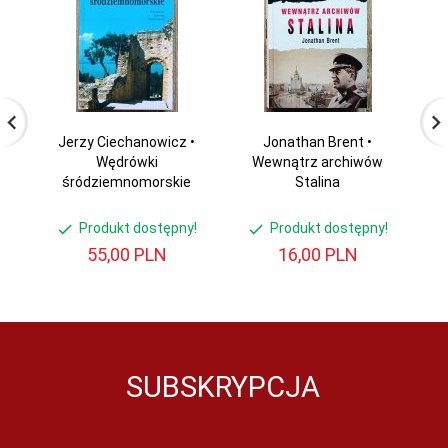
Jerzy Ciechanowicz •
Jonathan Brent •
Na
Wędrówki
Wewnątrz archiwów
w 
śródziemnomorskie
Stalina
Produkt dostępny!
Produkt dostępny!
55,
00
PLN
16,
00
PLN
SUBSKRYPCJA