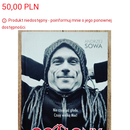
50,
00
PLN
Produkt niedostępny - poinformuj mnie o jego ponownej
dostępności.