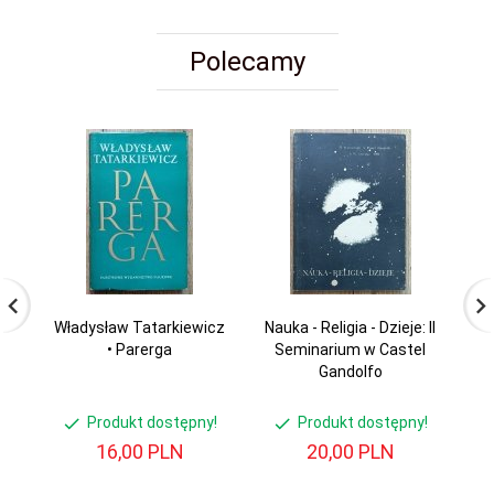
Polecamy
Władysław Tatarkiewicz
Nauka - Religia - Dzieje: II
Z
• Parerga
Seminarium w Castel
Ś
Gandolfo
Produkt dostępny!
Produkt dostępny!
16,
00
PLN
20,
00
PLN