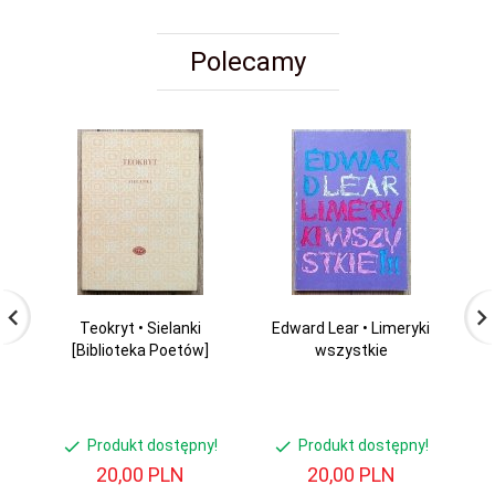
Polecamy
Teokryt • Sielanki
Edward Lear • Limeryki
Pi
[Biblioteka Poetów]
wszystkie
W
Produkt dostępny!
Produkt dostępny!
20,
00
PLN
20,
00
PLN