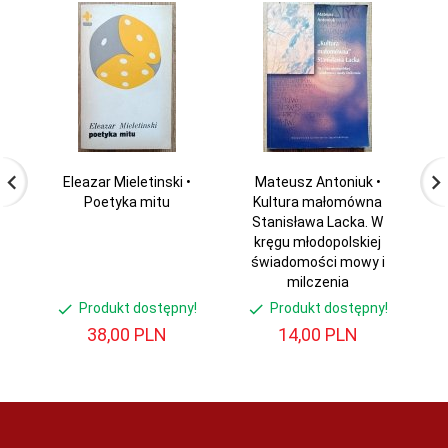
Eleazar Mieletinski •
Mateusz Antoniuk •
Poetyka mitu
Kultura małomówna
w
Stanisława Lacka. W
X
kręgu młodopolskiej
świadomości mowy i
milczenia
Produkt dostępny!
Produkt dostępny!
38,
00
PLN
14,
00
PLN