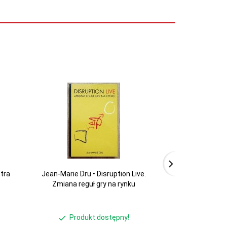
ntra
Jean-Marie Dru • Disruption Live.
Robert H. Fran
Zmiana reguł gry na rynku
kamikadze zakł
ekonomia 
Produkt dostępny!
Produ