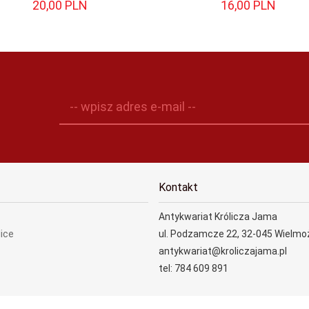
20,
00
PLN
16,
00
PLN
-- wpisz adres e-mail --
Kontakt
Antykwariat Królicza Jama
lice
ul. Podzamcze 22, 32-045 Wielmo
antykwariat@kroliczajama.pl
tel: 784 609 891