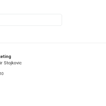
keting
r Stojkovic
10