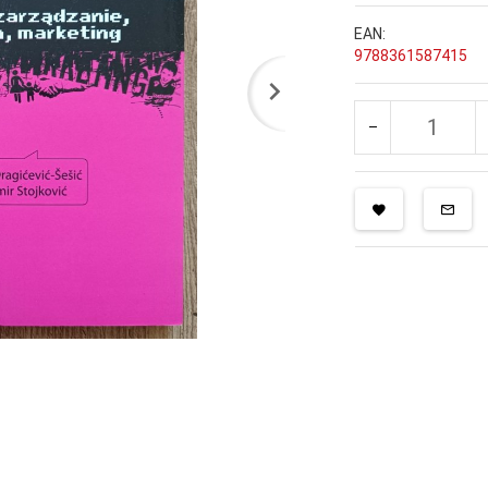
EAN:
9788361587415