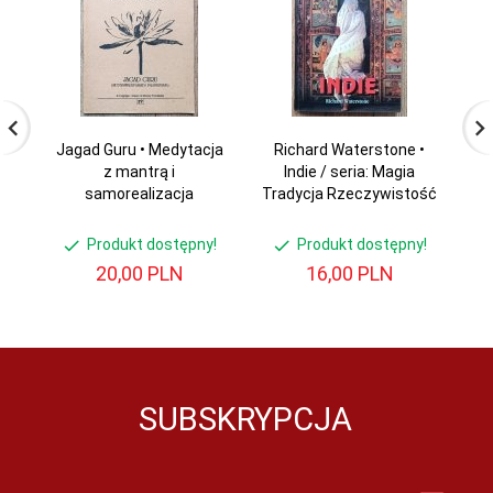
Jagad Guru • Medytacja
Richard Waterstone •
S
z mantrą i
Indie / seria: Magia
samorealizacja
Tradycja Rzeczywistość
Produkt dostępny!
Produkt dostępny!
20,
00
PLN
16,
00
PLN
SUBSKRYPCJA