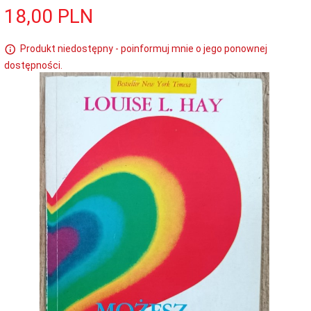
18,
00
PLN
Produkt niedostępny - poinformuj mnie o jego ponownej
dostępności.