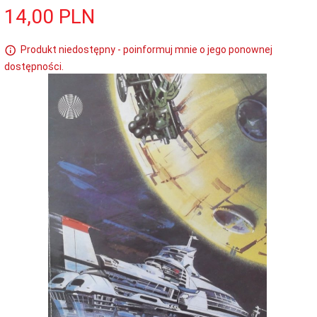
14,
00
PLN
Produkt niedostępny - poinformuj mnie o jego ponownej
dostępności.