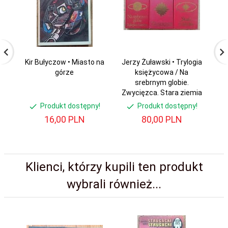
Kir Bułyczow • Miasto na
Jerzy Żuławski • Trylogia
Fr
górze
księżycowa / Na
srebrnym globie.
Zwycięzca. Stara ziemia
Produkt dostępny!
Produkt dostępny!
16,
00
PLN
80,
00
PLN
Klienci, którzy kupili ten produkt
wybrali również...