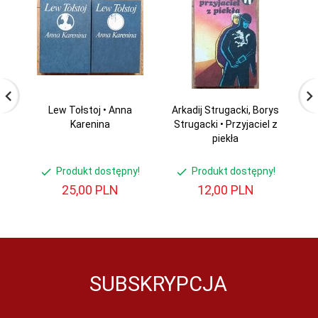
Lew Tołstoj • Anna
Arkadij Strugacki, Borys
Ki
Karenina
Strugacki • Przyjaciel z
piekła
Produkt dostępny!
Produkt dostępny!
25,
00
PLN
12,
00
PLN
SUBSKRYPCJA