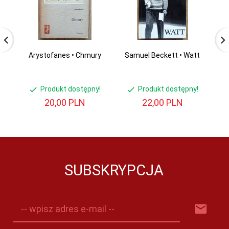
Arystofanes • Chmury
Samuel Beckett • Watt
I
w
Produkt dostępny!
Produkt dostępny!
20,
00
PLN
22,
00
PLN
SUBSKRYPCJA
-- wpisz adres e-mail --