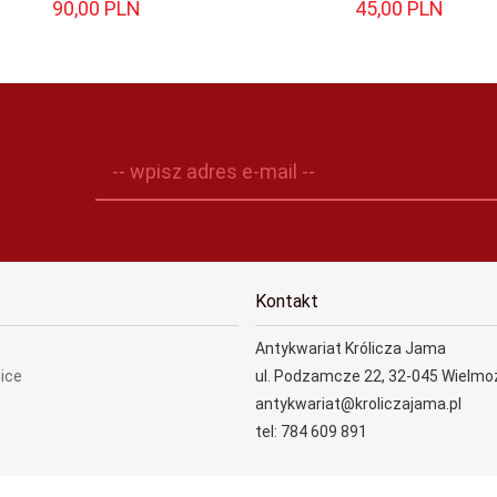
90,
00
PLN
45,
00
PLN
-- wpisz adres e-mail --
Kontakt
Antykwariat Królicza Jama
lice
ul. Podzamcze 22, 32-045 Wielmo
antykwariat@kroliczajama.pl
tel: 784 609 891