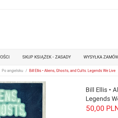
OŚCI
SKUP KSIĄŻEK - ZASADY
WYSYŁKA ZAMÓW
Po angielsku
Bill Ellis • Aliens, Ghosts, and Cults. Legends We Live
Bill Ellis •
Legends We
50,
00
PL