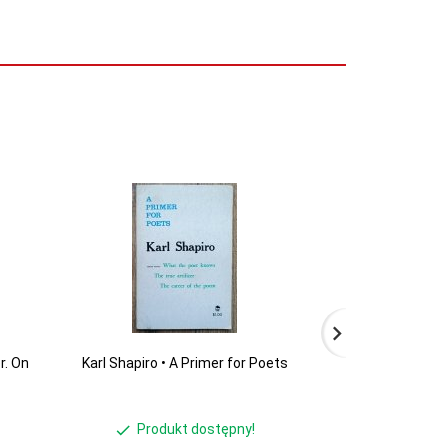
r. On
Karl Shapiro • A Primer for Poets
Baudelaire •
Produkt dostępny!
Produ