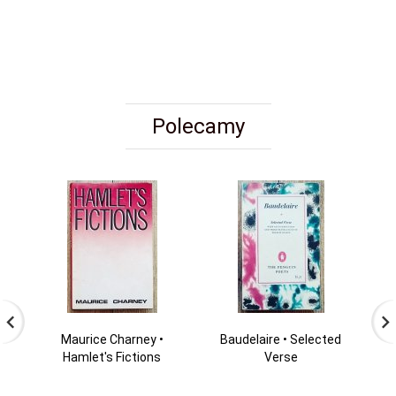
Polecamy
Maurice Charney •
Baudelaire • Selected
Hamlet's Fictions
Verse
S