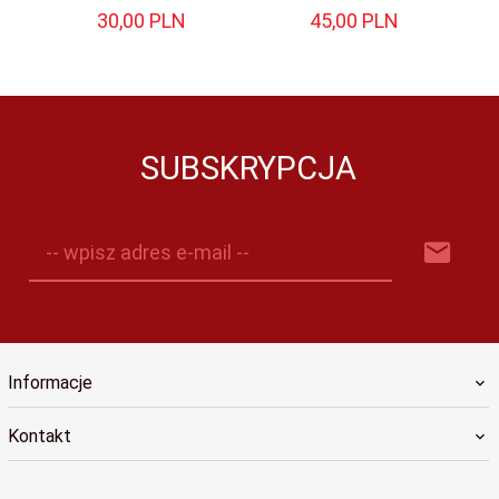
30,
00
PLN
45,
00
PLN
SUBSKRYPCJA
-- wpisz adres e-mail --
Informacje
Kontakt